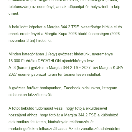
telefonszám) az eseményt, annak időpontját és helyszínét, a kép
címét.
A beküldött képeket a Margita 344.2 TSE vezetősége bírálja el és
ennek eredményét a Margita Kupa 2026 átadó ünnepségen (2026.
november 3-án) hirdeti ki.
Minden kategóriában 1 (egy) győztest hirdetünk, nyereménye
15.000 Ft értékü DECATHLON ajándékkértya lesz.
A 3 (három) győztes a Margita 344.2 TSE 2027. évi Margita KUPA
2027 eseménysorozat túráin térítésmentesen indulhat.
A győztes fotókat honlapunkon, Facebook oldalunkon, Istagram
oldalunkon közzétesszük.
A fotót beküldő tudomásul veszi, hogy fotója elküldésével
hozzájárul ahhoz, hogy fotóját a Margita 344.2 TSE a különböző
elektronikus felületein, kiadványain reklámozás és
marketingcélokra felhasználhassa. Az ide vonatkozó adatvédelmi