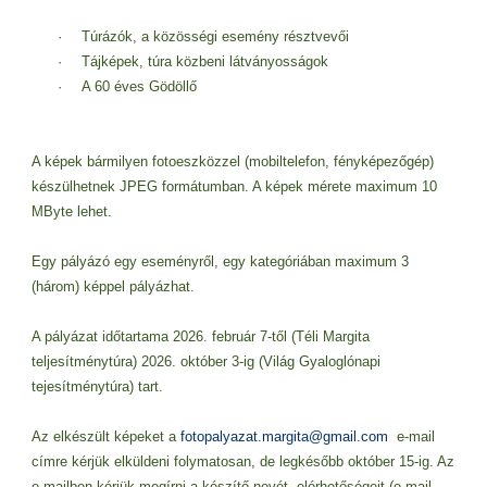
·
Túrázók, a közösségi esemény résztvevői
·
Tájképek, túra közbeni látványosságok
·
A 60 éves Gödöllő
A képek bármilyen fotoeszközzel (mobiltelefon, fényképezőgép)
készülhetnek JPEG formátumban. A képek mérete maximum 10
MByte lehet.
Egy pályázó egy eseményről, egy kategóriában maximum 3
(három) képpel pályázhat.
A pályázat időtartama 2026. február 7-től (Téli Margita
teljesítménytúra) 2026. október 3-ig (Világ Gyaloglónapi
tejesítménytúra) tart.
Az elkészült képeket a
fotopalyazat.margita@gmail.com
e-mail
címre kérjük elküldeni folymatosan, de legkésőbb október 15-ig. Az
e-mailben kérjük megírni a készítő nevét, elérhetőségeit (e-mail,