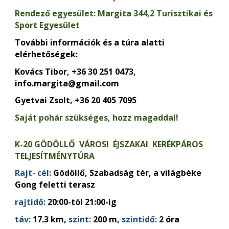
Rendező egyesület: Margita 344,2 Turisztikai és
Sport Egyesület
További információk és a túra alatti
elérhetőségek:
Kovács Tibor, +36 30 251 0473,
info.margita@gmail.com
Gyetvai Zsolt, +36 20 405 7095
Saját pohár szükséges, hozz magaddal!
K-20 GÖDÖLLŐ VÁROSI ÉJSZAKAI KERÉKPÁROS
TELJESÍTMÉNYTÚRA
Rajt- cél:
Gödöllő, Szabadság tér, a világbéke
Gong feletti terasz
rajtidő:
20:00-tól 21:00-ig
táv:
17.3 km,
szint:
200 m,
szintidő:
2 óra