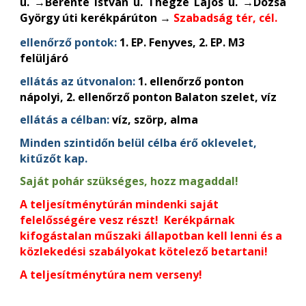
u. →Berente István u. Thegze Lajos u. →Dózsa
György úti kerékpárúton →
Szabadság tér, cél.
ellenőrző pontok:
1. EP. Fenyves, 2. EP. M3
felüljáró
ellátás az útvonalon:
1. ellenőrző ponton
nápolyi, 2. ellenőrző ponton Balaton szelet, víz
ellátás a célban:
víz, szörp, alma
Minden szintidőn belül célba érő oklevelet,
kitűzőt kap.
Saját pohár szükséges, hozz magaddal!
A teljesítménytúrán mindenki saját
felelősségére vesz részt! Kerékpárnak
kifogástalan műszaki állapotban kell lenni és a
közlekedési szabályokat kötelező betartani!
A teljesítménytúra nem verseny!