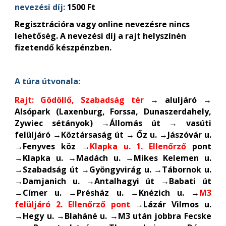
nevezési díj:
1500 Ft
Regisztrációra vagy online nevezésre nincs
lehetőség. A nevezési díj a rajt helyszínén
fizetendő készpénzben.
A túra útvonala:
Rajt: Gödöllő, Szabadság tér
→ aluljáró →
Alsópark (Laxenburg, Forssa, Dunaszerdahely,
Zywiec sétányok) →Állomás út → vasúti
felüljáró →Köztársaság út → Őz u. →Jászóvár u.
→Fenyves köz →
Klapka u. 1. Ellenőrző
pont
→Klapka u. →Madách u. →Mikes Kelemen u.
→Szabadság út →Gyöngyvirág u. →Tábornok u.
→Damjanich u. →Antalhagyi út →Babati út
→Címer u. →Présház u. →Knézich u. →
M3
felüljáró 2. Ellenőrző pont
→Lázár Vilmos u.
→Hegy u. →Blaháné u. →M3 után jobbra Fecske