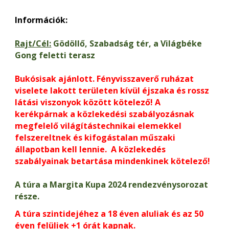
Információk:
Rajt/Cél:
Gödöllő, Szabadság tér, a Világbéke
Gong feletti terasz
Bukósisak ajánlott. Fényvisszaverő ruházat
viselete lakott területen kívül éjszaka és rossz
látási viszonyok között kötelező! A
kerékpárnak a közlekedési szabályozásnak
megfelelő világítástechnikai elemekkel
felszereltnek és kifogástalan műszaki
állapotban kell lennie. A közlekedés
szabályainak betartása mindenkinek kötelező!
A túra a Margita Kupa 2024 rendezvénysorozat
része.
A túra szintidejéhez a 18 éven aluliak és az 50
éven felüliek +1 órát kapnak.