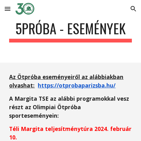
Skip to main content
Skip to navigation
5PRÓBA - ESEMÉNYEK
Az Ötpróba eseményeiről az alábbiakban
olvashat:
https://otprobaparizsba.hu/
A Margita TSE az alábbi programokkal vesz
részt az Olimpiai Ötpróba
sporteseményein:
Téli Margita teljesítménytúra 2024. február
10.